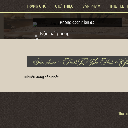
TRANG CHỦ
GIỚI THIỆU
SẢN PHẨM
THIẾT KẾ T
Phong cách hiện đại
Nội thất phòng
ăn
Sản phẩm >>
Thiết Kế Nội Thất >>
Gh
Dữ liệu đang cập nhật!
Nhà m