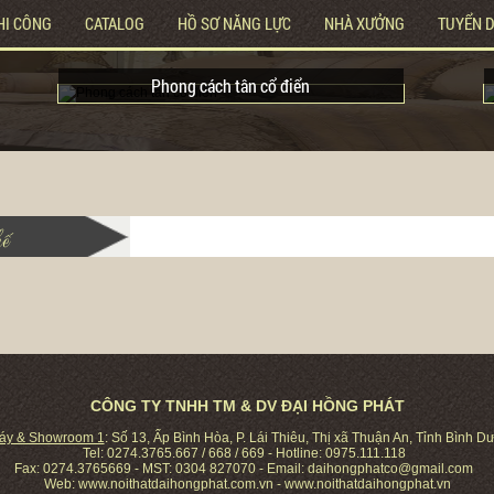
HI CÔNG
CATALOG
HỒ SƠ NĂNG LỰC
NHÀ XƯỞNG
TUYỂN 
Phong cách tân cổ điển
ế
CÔNG TY TNHH TM & DV ĐẠI HỒNG PHÁT
áy & Showroom 1
: Số 13, Ấp Bình Hòa, P. Lái Thiêu, Thị xã Thuận An, Tỉnh Bìn
Tel: 0274.3765.667 / 668 / 669 - Hotline: 0975.111.118
Fax: 0274.3765669 - MST: 0304 827070 - Email:
daihongphatco@gmail.com
Web: www.noithatdaihongphat.com.vn - www.noithatdaihongphat.vn