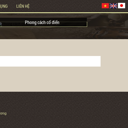
DỤNG
LIÊN HỆ
Phong cách cổ điển
h Dương