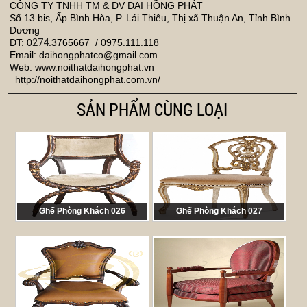
CÔNG TY TNHH TM & DV ĐẠI HỒNG PHÁT
Số 13 bis, Ấp Bình Hòa, P. Lái Thiêu, Thị xã Thuận An, Tỉnh Bình
Dương
ĐT: 0
274
.3765667 / 0975.111.118
Email:
daihongphatco@gmail.com
.
Web: www.noithatdaihongphat.vn
http://noithatdaihongphat.com.vn/
SẢN PHẨM CÙNG LOẠI
Ghế Phòng Khách 026
Ghế Phòng Khách 027
Mã sản phẩm:
CHA 026
Mã sản phẩm:
CHA 027