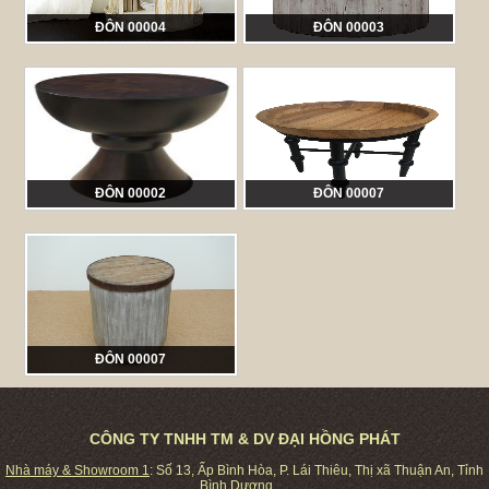
ĐÔN 00004
ĐÔN 00003
Mã sản phẩm:
PES 00004
Mã sản phẩm:
PES 00003
ĐÔN 00002
ĐÔN 00007
Mã sản phẩm:
PES 00002
Mã sản phẩm:
PES 00007
ĐÔN 00007
Mã sản phẩm:
PES 00007
CÔNG TY TNHH TM & DV ĐẠI HỒNG PHÁT
Nhà máy & Showroom 1
: Số 13, Ấp Bình Hòa, P. Lái Thiêu, Thị xã Thuận An, Tỉnh
Bình Dương