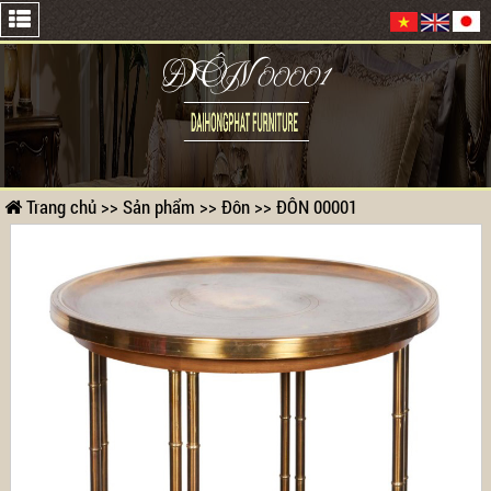
ĐÔN 00001
Trang chủ
>>
Sản phẩm
>>
Đôn
>>
ĐÔN 00001