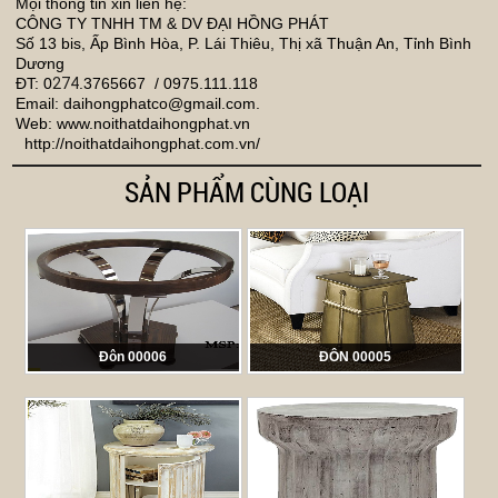
Mọi thông tin xin liên hệ:
CÔNG TY TNHH TM & DV ĐẠI HỒNG PHÁT
Số 13 bis, Ấp Bình Hòa, P. Lái Thiêu, Thị xã Thuận An, Tỉnh Bình
Dương
ĐT: 0
274
.3765667 / 0975.111.118
Email:
daihongphatco@gmail.com
.
Web: www.noithatdaihongphat.vn
http://noithatdaihongphat.com.vn/
SẢN PHẨM CÙNG LOẠI
Đôn 00006
ĐÔN 00005
Mã sản phẩm:
PES 00006
Mã sản phẩm:
PES 00005