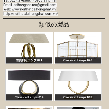
Tel: 0274.3765667 / 0975.111.118 
Email: 
daihongphatco@gmail.com
.
Web: www.noithatdaihongphat.vn 
http://noithatdaihongphat.com.vn/
類似の製品
古典的なランプ 021
Classical Lamps 020
馬:
DTT021
馬:
DTT020
Classical Lamps 019
Classical Lamps 018
馬:
DTT019
馬:
DTT018