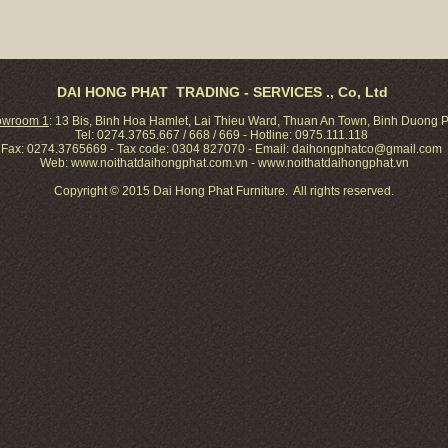
DAI HONG PHAT TRADING - SERVICES ., Co, Ltd
owroom 1
: 13 Bis, Binh Hoa Hamlet, Lai Thieu Ward, Thuan An Town, Binh D
Tel: 0274.3765.667 / 668 / 669 - Hotline: 0975.111.118
Fax: 0274.3765669 - Tax code: 0304 827070 - Email:
daihongphatco@gmail.com
Web: www.noithatdaihongphat.com.vn - www.noithatdaihongphat.vn
Copyright © 2015 Dai Hong Phat Furniture. All rights reserved.